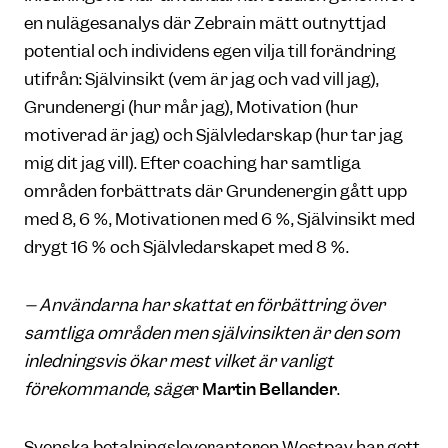
en nulägesanalys där Zebrain mätt outnyttjad
potential och individens egen vilja till förändring
utifrån: Självinsikt (vem är jag och vad vill jag),
Grundenergi (hur mår jag), Motivation (hur
motiverad är jag) och Självledarskap (hur tar jag
mig dit jag vill). Efter coaching har samtliga
områden förbättrats där Grundenergin gått upp
med 8, 6 %, Motivationen med 6 %, Självinsikt med
drygt 16 % och Självledarskapet med 8 %.
– Användarna har skattat en förbättring över
samtliga områden men självinsikten är den som
inledningsvis ökar mest vilket är vanligt
förekommande, säge
r
Martin Bellander
.
Svenska betalningsleverantören Westpay har gett