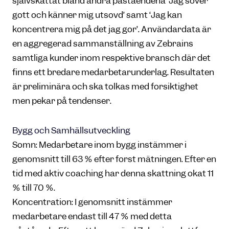
självskattat bland andra påståendena ‘Jag sover
gott och känner mig utsövd’ samt ‘Jag kan
koncentrera mig på det jag gör’. Användardata är
en aggregerad sammanställning av Zebrains
samtliga kunder inom respektive bransch där det
finns ett bredare medarbetarunderlag. Resultaten
är preliminära och ska tolkas med försiktighet
men pekar på tendenser.
Bygg och Samhällsutveckling
Sömn: Medarbetare inom bygg instämmer i
genomsnitt till 63 % efter först mätningen. Efter en
tid med aktiv coaching har denna skattning ökat 11
% till 70 %.
Koncentration: I genomsnitt instämmer
medarbetare endast till 47 % med detta