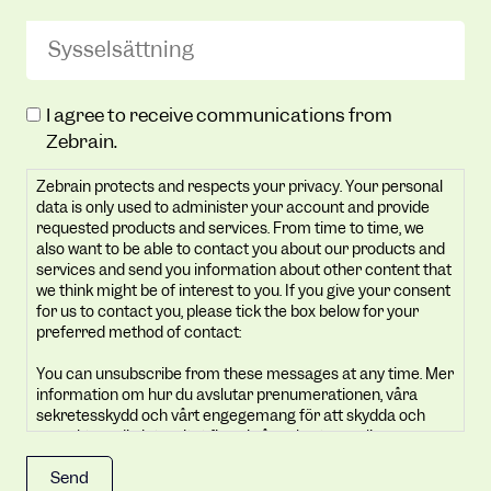
Sysselsättning
(Required)
Zebrain
I agree to receive communications from
protects
Zebrain.
and
Zebrain protects and respects your privacy. Your personal
respects
data is only used to administer your account and provide
your
requested products and services. From time to time, we
privacy.
also want to be able to contact you about our products and
Your
services and send you information about other content that
we think might be of interest to you. If you give your consent
personal
for us to contact you, please tick the box below for your
data
preferred method of contact:
is
You can unsubscribe from these messages at any time. Mer
only
information om hur du avslutar prenumerationen, våra
used
sekretesskydd och vårt engegemang för att skydda och
to
respektera din integritet finns i vår sekretesspolicy.
administer
By clicking submit below, you consent to allow Zebrain to
your